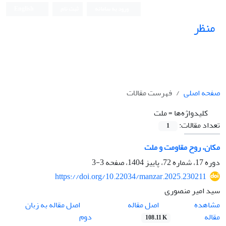
ورود به سامانه
ثبت نام
English
منظر
نشریه علمی
صفحه اصلی
فهرست مقالات
کلیدواژه‌ها =
ملت
تعداد مقالات:
1
مکان، روح مقاومت و ملت
دوره 17، شماره 72، پاییز 1404، صفحه
3-3
https://doi.org/10.22034/manzar.2025.230211
سید امیر منصوری
اصل مقاله
مشاهده
اصل مقاله به زبان
مقاله
دوم
108.11 K