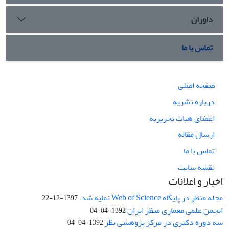
داوران
تماس با ما
صفحه اصلی
درباره نشریه
اعضای هیات تحریریه
ارسال مقاله
تماس با ما
نقشه سایت
اخبار و اعلانات
مجله منظر در پایگاه Web of Science نمایه شد.
1397-12-22
انجمن علمی معماری منظر ایران
1392-04-04
سه دوره دکتری در مرکز پژوهشی نظر
1392-04-04