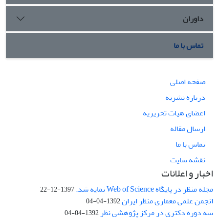
داوران
تماس با ما
صفحه اصلی
درباره نشریه
اعضای هیات تحریریه
ارسال مقاله
تماس با ما
نقشه سایت
اخبار و اعلانات
مجله منظر در پایگاه Web of Science نمایه شد.
1397-12-22
انجمن علمی معماری منظر ایران
1392-04-04
سه دوره دکتری در مرکز پژوهشی نظر
1392-04-04