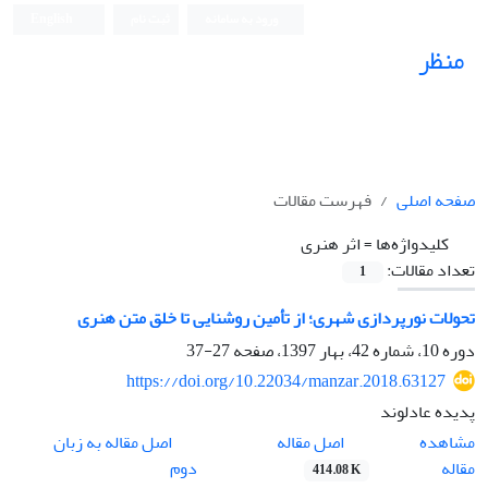
ورود به سامانه
ثبت نام
English
منظر
نشریه علمی
صفحه اصلی
فهرست مقالات
کلیدواژه‌ها =
اثر هنری
تعداد مقالات:
1
تحولات نورپردازی شهری؛ از تأمین روشنایی تا خلق متن هنری
دوره 10، شماره 42، بهار 1397، صفحه
27-37
https://doi.org/10.22034/manzar.2018.63127
پدیده عادلوند
اصل مقاله
مشاهده
اصل مقاله به زبان
مقاله
دوم
414.08 K