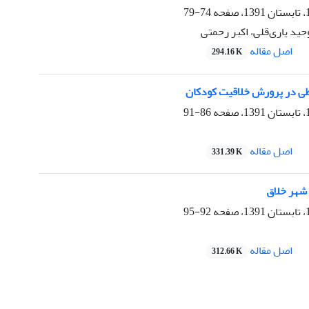
74-79
حید یاری‌قلی، اکبر رحمتی
اصل مقاله
294.16 K
ی در پرورش خلاقیت کودکان
86-91
اصل مقاله
331.39 K
شهر خلاق
92-95
اصل مقاله
312.66 K