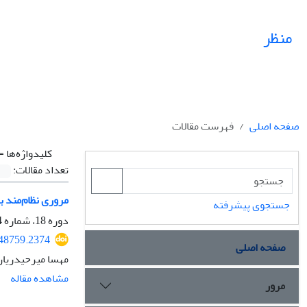
منظر
صفحه اصلی
فهرست مقالات
کلیدواژه‌ها =
تعداد مقالات:
مروری نظا‌م‌مند 
جستجوی پیشرفته
دوره 18، شماره 74، بهار 1405، صفحه
548759.2374
صفحه اصلی
مهسا میرحیدریان
مشاهده مقاله
مرور