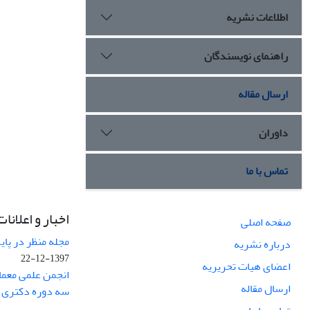
اطلاعات نشریه
راهنمای نویسندگان
ارسال مقاله
داوران
تماس با ما
اخبار و اعلانات
صفحه اصلی
مجله منظر در پایگاه Web of Science نم
درباره نشریه
1397-12-22
اعضای هیات تحریریه
انجمن علمی معما
ارسال مقاله
سه دوره دکتری 