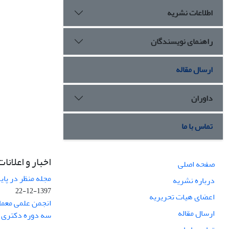
اطلاعات نشریه
راهنمای نویسندگان
ارسال مقاله
داوران
تماس با ما
اخبار و اعلانات
صفحه اصلی
مجله منظر در پایگاه Web of Science نم
درباره نشریه
1397-12-22
اعضای هیات تحریریه
انجمن علمی معما
ارسال مقاله
سه دوره دکتری 