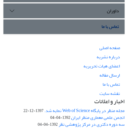
داوران
تماس با ما
صفحه اصلی
درباره نشریه
اعضای هیات تحریریه
ارسال مقاله
تماس با ما
نقشه سایت
اخبار و اعلانات
مجله منظر در پایگاه Web of Science نمایه شد.
1397-12-22
انجمن علمی معماری منظر ایران
1392-04-04
سه دوره دکتری در مرکز پژوهشی نظر
1392-04-04