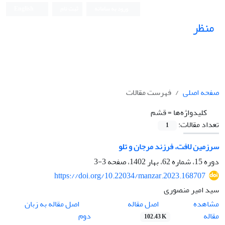
ورود به سامانه
ثبت نام
English
منظر
نشریه علمی
صفحه اصلی
فهرست مقالات
کلیدواژه‌ها =
قشم
تعداد مقالات:
1
سرزمین لافت، فرزند مرجان و تلو
دوره 15، شماره 62، بهار 1402، صفحه
3-3
https://doi.org/10.22034/manzar.2023.168707
سید امیر منصوری
اصل مقاله
مشاهده
اصل مقاله به زبان
مقاله
دوم
102.43 K