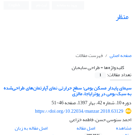
ورود به سامانه
ثبت نام
English
منظر
نشریه علمی
صفحه اصلی
فهرست مقالات
کلیدواژه‌ها =
طراحی سایه‌بان
تعداد مقالات:
1
سیمای پایدار مسکن بومی؛ سطح حرارتی نمای آپارتمان‌های طراحی‌شده
به سبک بومی در پوترایاجا، مالزی
دوره 10، شماره 42، بهار 1397، صفحه
46-51
https://doi.org/10.22034/manzar.2018.63129
احمد سنوسی حسن، فاطمه خزاعی
اصل مقاله
مشاهده
اصل مقاله به زبان