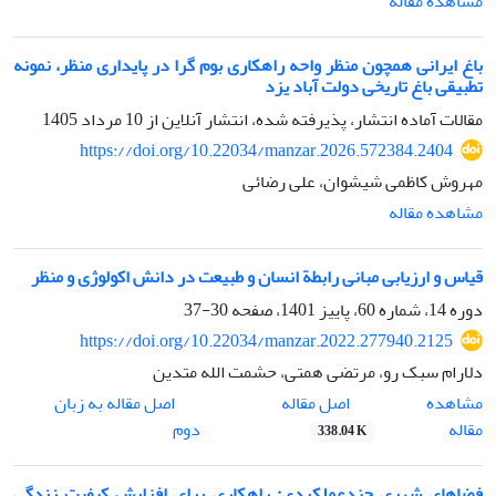
مشاهده مقاله
باغ ایرانی همچون منظر واحه راهکاری بوم گرا در پایداری منظر، نمونه
تطبیقی باغ تاریخی دولت آباد یزد
مقالات آماده انتشار، پذیرفته شده، انتشار آنلاین از
10 مرداد 1405
https://doi.org/10.22034/manzar.2026.572384.2404
مهروش کاظمی شیشوان، علی رضائی
مشاهده مقاله
قیاس و ارزیابی مبانی رابطة انسان و طبیعت در دانش اکولوژی و منظر
دوره 14، شماره 60، پاییز 1401، صفحه
30-37
https://doi.org/10.22034/manzar.2022.277940.2125
دلارام سبک رو، مرتضی همتی، حشمت الله متدین
اصل مقاله
مشاهده
اصل مقاله به زبان
مقاله
دوم
338.04 K
فضاهای شهری چندعملکردی: راهکاری برای افزایش کیفیت زندگی