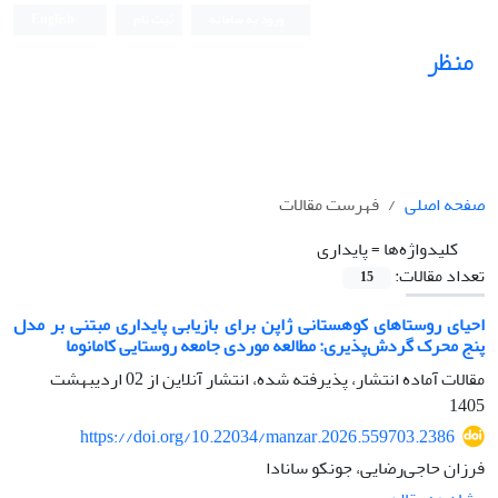
ورود به سامانه
ثبت نام
English
منظر
نشریه علمی
صفحه اصلی
فهرست مقالات
کلیدواژه‌ها =
پایداری
تعداد مقالات:
15
احیای روستاهای کوهستانی ژاپن برای بازیابی پایداری مبتنی بر مدل
پنج محرک گردش‌پذیری: مطالعه موردی جامعه روستایی کامانوما
مقالات آماده انتشار، پذیرفته شده، انتشار آنلاین از
02 اردیبهشت
1405
https://doi.org/10.22034/manzar.2026.559703.2386
فرزان حاجی‌رضایی، جونکو سانادا