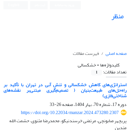
ورود به سامانه
ثبت نام
English
منظر
نشریه علمی
صفحه اصلی
فهرست مقالات
کلیدواژه‌ها =
خشکسالی
تعداد مقالات:
1
استراتژی‌های کاهش خشکسالی و تنش آبی در تهران با تأکید بر
راه‌حل‌های طبیعت‌بنیان ( تصمیم‌گیری مبتنی‌بر نقشه‌های
شناختی‌فازی)
دوره 17، شماره 70، بهار 1404، صفحه
26-33
https://doi.org/10.22034/manzar.2024.473280.2307
پریچهر صابونچی، مرتضی خرسندنیکو، محمدرضا مثنوی، حشمت الله
متدین