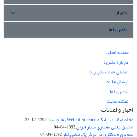
داوران
تماس با ما
صفحه اصلی
درباره نشریه
اعضای هیات تحریریه
ارسال مقاله
تماس با ما
نقشه سایت
اخبار و اعلانات
مجله منظر در پایگاه Web of Science نمایه شد.
1397-12-22
انجمن علمی معماری منظر ایران
1392-04-04
سه دوره دکتری در مرکز پژوهشی نظر
1392-04-04