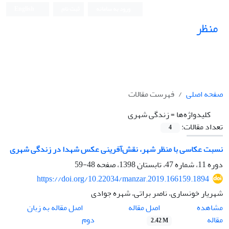
ورود به سامانه
ثبت نام
English
منظر
نشریه علمی
صفحه اصلی
فهرست مقالات
کلیدواژه‌ها =
زندگی شهری
تعداد مقالات:
4
نسبت عکاسی با منظر شهر، نقش‌آفرینی عکس شهدا در زندگی شهری
دوره 11، شماره 47، تابستان 1398، صفحه
48-59
https://doi.org/10.22034/manzar.2019.166159.1894
شهریار خونساری، ناصر براتی، شهره جوادی
اصل مقاله
مشاهده
اصل مقاله به زبان
مقاله
دوم
2.42 M