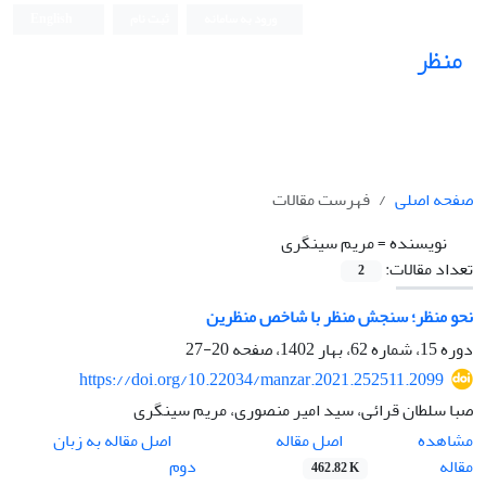
ورود به سامانه
ثبت نام
English
منظر
نشریه علمی
صفحه اصلی
فهرست مقالات
نویسنده =
مریم سینگری
تعداد مقالات:
2
نحو منظر؛ سنجش منظر با شاخص منظرین
دوره 15، شماره 62، بهار 1402، صفحه
20-27
https://doi.org/10.22034/manzar.2021.252511.2099
صبا سلطان قرائی، سید امیر منصوری، مریم سینگری
اصل مقاله
مشاهده
اصل مقاله به زبان
مقاله
دوم
462.82 K