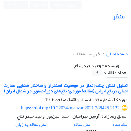
ورود به سامانه
ثبت نام
English
منظر
نشریه علمی
صفحه اصلی
فهرست مقالات
نویسنده =
وحید حیدرنتاج
تعداد مقالات:
6
تحلیل نقش چشم‌انداز در موقعیت استقرار و ساختار فضایی عمارت
اصلی درباغ ایرانی (مطالعۀ موردی: باغ‌های دورۀ صفوی در شمال ایران)
دوره 13، شماره 55، تابستان 1400، صفحه
6-19
https://doi.org/10.22034/manzar.2021.288425.2132
اسحق رضازاده، آرمین بهرامیان، احمد امین‌پور، وحید حیدر نتاج
اصل مقاله
مشاهده
اصل مقاله به زبان