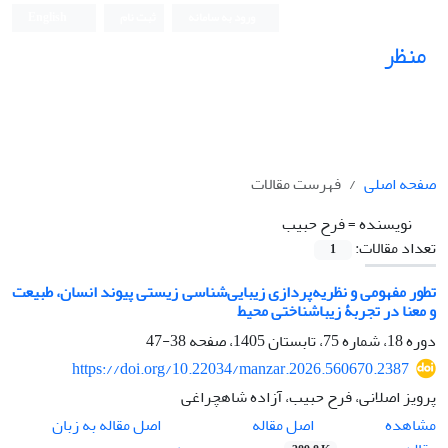
ورود به سامانه
ثبت نام
English
منظر
نشریه علمی
صفحه اصلی
فهرست مقالات
نویسنده =
فرح حبیب
تعداد مقالات:
1
تطور مفهومی و نظریه‌پردازی زیبایی‌شناسی زیستی پیوند انسان، طبیعت
و معنا در تجربۀ زیباشناختی محیط
دوره 18، شماره 75، تابستان 1405، صفحه
38-47
https://doi.org/10.22034/manzar.2026.560670.2387
پرویز اصلانی، فرح حبیب، آزاده شاهچراغی
اصل مقاله
مشاهده
اصل مقاله به زبان