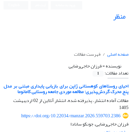
ورود به سامانه
ثبت نام
English
منظر
نشریه علمی
صفحه اصلی
فهرست مقالات
نویسنده =
فرزان حاجی‌رضایی
تعداد مقالات:
1
احیای روستاهای کوهستانی ژاپن برای بازیابی پایداری مبتنی بر مدل
پنج محرک گردش‌پذیری: مطالعه موردی جامعه روستایی کامانوما
مقالات آماده انتشار، پذیرفته شده، انتشار آنلاین از
02 اردیبهشت
1405
https://doi.org/10.22034/manzar.2026.559703.2386
فرزان حاجی‌رضایی، جونکو سانادا