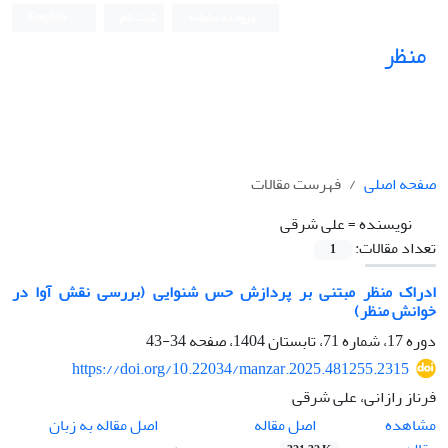
ورود به سامانه
ثبت نام
English
منظر
نشریه علمی
صفحه اصلی
فهرست مقالات
نویسنده =
علی شرقی
تعداد مقالات:
1
ادراک منظر مبتنی ‌بر پردازش حس شنوایی (بررسی نقش آوا در
خوانش منظر)
دوره 17، شماره 71، تابستان 1404، صفحه
34-43
https://doi.org/10.22034/manzar.2025.481255.2315
فرناز رازانی، علی شرقی
اصل مقاله
مشاهده
اصل مقاله به زبان