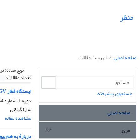
منظر
صفحه اصلی
فهرست مقالات
نوع مقاله:
تر
تعداد مقالات:
ایستگاه قطار TGV لی یژ بلژیک
جستجوی پیشرفته
دوره 1، شماره 4، زمستان 1388، صفحه
سارا گیلانی
صفحه اصلی
مشاهده مقاله
مرور
دربارۀ به‌ هم پیو