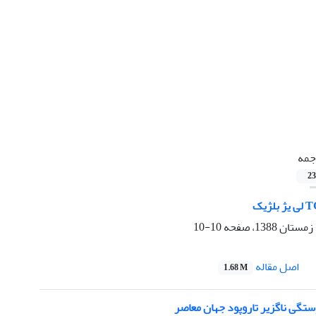
جمه
23
10-10
اصل مقاله
1.68 M
ستگی ناگزیر تار‌و‌پود جهان معاصر