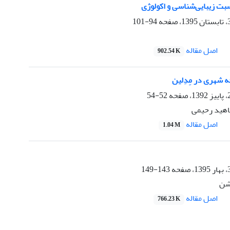
بت زیبایی‌شناسی و اکولوژی
94-101
اصل مقاله
902.54 K
ه شهری در مِدِلین
52-54
ناهید رحیمی
اصل مقاله
1.04 M
143-149
شن
اصل مقاله
766.23 K