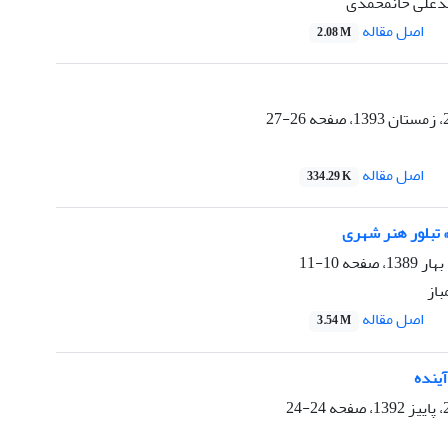
مدعلی خانمحمدی
اصل مقاله
2.08 M
26-27
اصل مقاله
334.29 K
 تبلور هنر شهری
10-11
باز
اصل مقاله
3.54 M
آینده
24-24