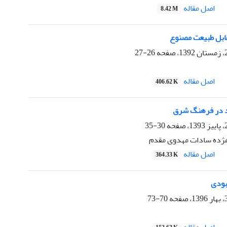
اصل مقاله
8.42 M
ابل طبیعت مصنوع
26-27
اصل مقاله
406.62 K
د در فرهنگ شرق
30-35
مژده سادات مهدوی مقدم
اصل مقاله
364.33 K
هبودی
70-73