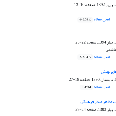
10-13
اصل مقاله
645.55 K
22-25
 هاشمی
اصل مقاله
276.34 K
های نونش
18-27
اصل مقاله
1.39 M
ت مظاهر منظر فرهنگی
24-29