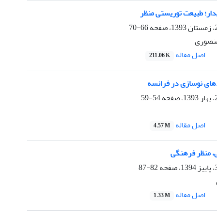
یدار؛ طبیعت توریستی منظر
66-70
منصوری
اصل مقاله
211.06 K
های نوسازی در فرانسه
54-59
اصل مقاله
4.57 M
ی، منظر فرهنگی
82-87
اصل مقاله
1.33 M