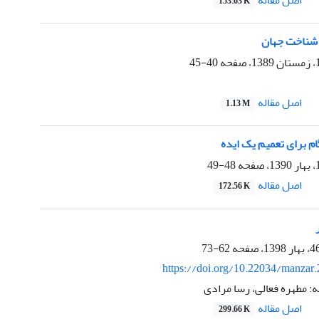
اصل مقاله
153.63 K
 شناخت جهان
40-45
اصل مقاله
1.13 M
م برای تعمیم یک ایده
48-49
اصل مقاله
172.56 K
62-73
https://doi.org/10.22034/manzar
ه: مطهره فعالی، رسا مرادی
اصل مقاله
299.66 K